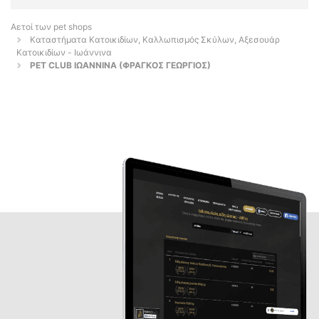
Αετοί των pet shops
Καταστήματα Κατοικιδίων, Καλλωπισμός Σκύλων, Αξεσουάρ
Κατοικιδίων - Ιωάννινα
PET CLUB ΙΩΑΝΝΙΝΑ (ΦΡΑΓΚΟΣ ΓΕΩΡΓΙΟΣ)