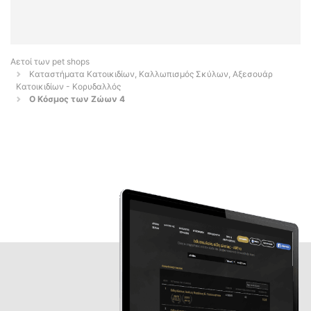
Αετοί των pet shops
Καταστήματα Κατοικιδίων, Καλλωπισμός Σκύλων, Αξεσουάρ
Κατοικιδίων - Κορυδαλλός
Ο Κόσμος των Ζώων 4