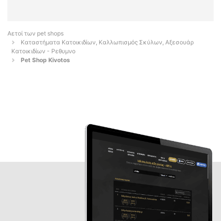
Αετοί των pet shops
Καταστήματα Κατοικιδίων, Καλλωπισμός Σκύλων, Αξεσουάρ
Κατοικιδίων - Ρεθυμνο
Pet Shop Kivotos