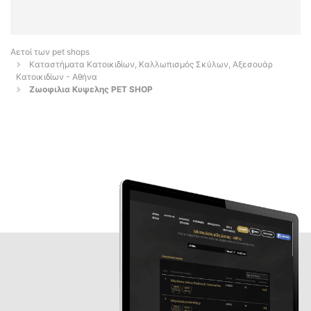
Αετοί των pet shops
Καταστήματα Κατοικιδίων, Καλλωπισμός Σκύλων, Αξεσουάρ
Κατοικιδίων - Αθήνα
Ζωοφιλια Κυψελης PET SHOP