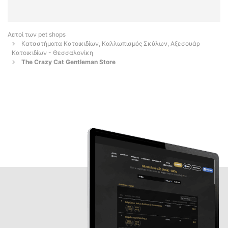
Αετοί των pet shops
Καταστήματα Κατοικιδίων, Καλλωπισμός Σκύλων, Αξεσουάρ
Κατοικιδίων - Θεσσαλονίκη
The Crazy Cat Gentleman Store