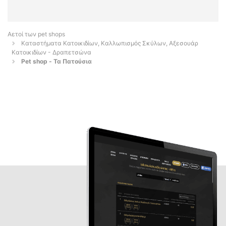
Αετοί των pet shops
Καταστήματα Κατοικιδίων, Καλλωπισμός Σκύλων, Αξεσουάρ
Κατοικιδίων - Δραπετσώνα
Pet shop - Τα Πατούσια