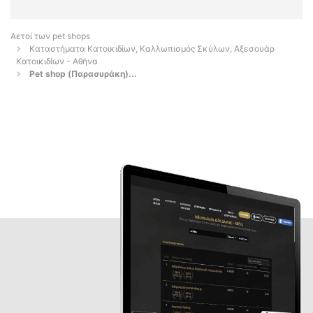
Αετοί των pet shops
Καταστήματα Κατοικιδίων, Καλλωπισμός Σκύλων, Αξεσουάρ
Κατοικιδίων - Αθήνα
Pet shop (Παρασυράκη)...