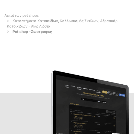
Αετοί των pet shops
Καταστήματα Κατοικιδίων, Καλλωπισμός Σκύλων, Αξεσουάρ
Κατοικιδίων - Άνω Λιόσια
Pet shop -Ζωοτροφες