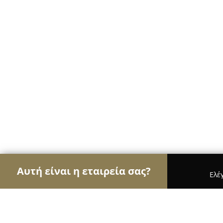
Αυτή είναι η εταιρεία σας?
Ελέ
Αετοί των pet shops
Καταστήματα Κατοικιδίων,