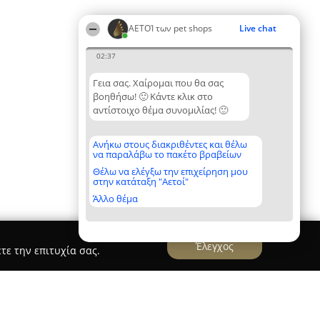
ΑΕΤΟΊ των pet shops
Live chat
02:37
Γεια σας. Χαίρομαι που θα σας
βοηθήσω! 🙂 Κάντε κλικ στο
αντίστοιχο θέμα συνομιλίας! 🙂
Ανήκω στους διακριθέντες και θέλω
να παραλάβω το πακέτο βραβείων
Θέλω να ελέγξω την επιχείρηση μου
στην κατάταξη "Αετοί"
Άλλο θέμα
Έλεγχος
τε την επιτυχία σας.
rner