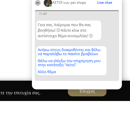
ΑΕΤΟΊ των pet shops
Live chat
11:47
Γεια σας. Χαίρομαι που θα σας
βοηθήσω! 🙂 Κάντε κλικ στο
αντίστοιχο θέμα συνομιλίας! 🙂
Ανήκω στους διακριθέντες και θέλω
να παραλάβω το πακέτο βραβείων
Θέλω να ελέγξω την επιχείρηση μου
στην κατάταξη "Αετοί"
Άλλο θέμα
Έλεγχος
τε την επιτυχία σας.
ty Κηφισιά 2