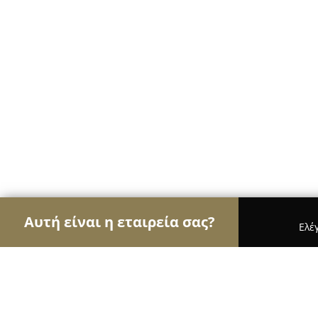
Αυτή είναι η εταιρεία σας?
Ελέ
Αετοί των pet shops
Καταστήματα Κατοικιδίων,