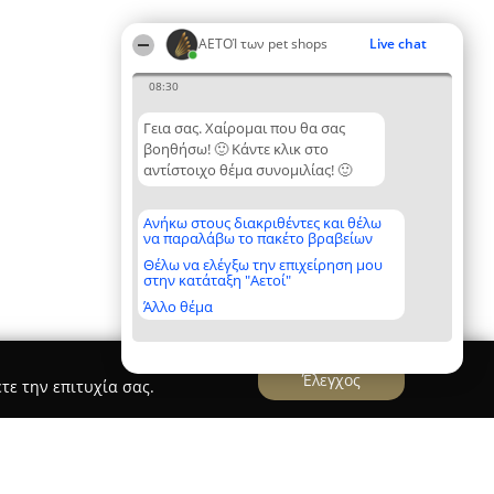
ΑΕΤΟΊ των pet shops
Live chat
08:30
Γεια σας. Χαίρομαι που θα σας
βοηθήσω! 🙂 Κάντε κλικ στο
αντίστοιχο θέμα συνομιλίας! 🙂
Ανήκω στους διακριθέντες και θέλω
να παραλάβω το πακέτο βραβείων
Θέλω να ελέγξω την επιχείρηση μου
στην κατάταξη "Αετοί"
Άλλο θέμα
Έλεγχος
τε την επιτυχία σας.
Νεα Χαλκηδόνα