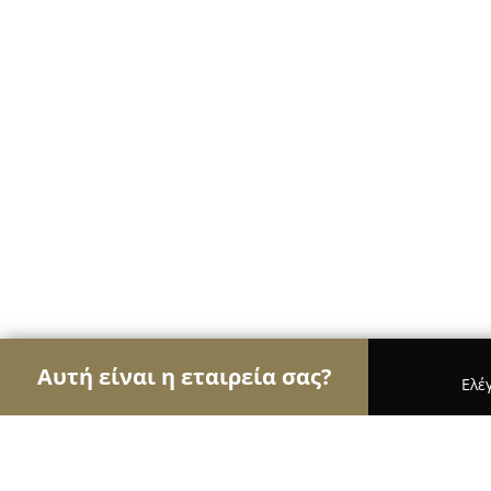
Αυτή είναι η εταιρεία σας?
Ελέ
Αετοί των pet shops
Καταστήματα Κατοικιδίων,