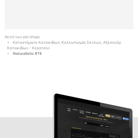
Αετοί των pet shops
Καταστήματα Κατοικιδίων, Καλλωπισμός Σκύλων, Αξεσουάρ
Κατοικιδίων - Κερατσίνι
Naturalistic RTE