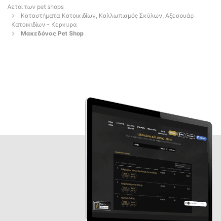
Αετοί των pet shops
Καταστήματα Κατοικιδίων, Καλλωπισμός Σκύλων, Αξεσουάρ
Κατοικιδίων - Κερκυρα
Μακεδόνας Pet Shop