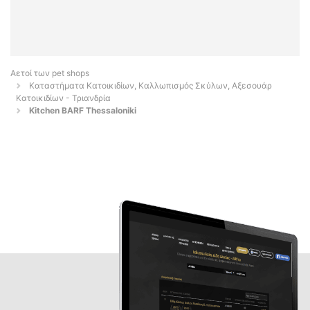
Αετοί των pet shops
Καταστήματα Κατοικιδίων, Καλλωπισμός Σκύλων, Αξεσουάρ
Κατοικιδίων - Τριανδρία
Kitchen BARF Thessaloniki