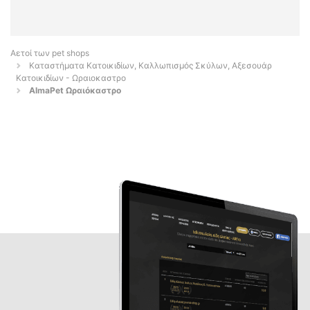
Αετοί των pet shops
Καταστήματα Κατοικιδίων, Καλλωπισμός Σκύλων, Αξεσουάρ
Κατοικιδίων - Ωραιοκαστρο
AlmaPet Ωραιόκαστρο