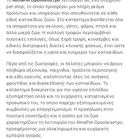
pet shop, το οποίο προσφέρει μια πλήρη γκάμα
προϊόντων και υπηρεσιών που απευθύνονται σε κάθε
είδος κατοικίδιου ζώου. Στο κατάστημα διατίθενται όλα
τα απαραίτητα για σκύλους, γάτες, ψάρια, πτηνά και
άλλα μικρά ζώα. Η συλλογή τροφών περιλαμβάνει
ποιοτικές επιλογές, όπως ξηρά τροφή, κονσέρβες και
ειδικές διατροφικές δίαιτες κλινικής φύσεως, έτσι ώστε
να διασφαλίζεται η υγεία και ευημερία των κατοικιδίων.
Πέρα από τις ζωοτροφές, οι πελάτες μπορούν να βρουν
πληθώρα αξεσουάρ, παιχνίδια, προϊόντα περιποίησης
και είδη υγιεινής, καλύπτοντας όλες τις ανάγκες
φροντίδας και διασκέδασης των κατοικίδιων. Το
κατάστημα διακρίνεται για την υψηλού επιπέδου
εξυπηρέτηση αλλά και το ευχάριστο, καταρτισμένο
προσωπικό του, το οποίο παρέχει εξατομικευμένες
συμβουλές με επαγγελματισμό. Η προσήλωση στην
ποιοτική υποστήριξη και η αγάπη για τα ζώα
χαρακτηρίζουν τη λειτουργία του AlmaPet Ωραιόκαστρο,
προσφέροντας μια ολοκληρωμένη και ευχάριστη
εμπειρία αγοράς.