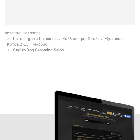
Αετοί των pet shops
Καταστήματα Κατοικιδίων, Καλλωπισμός Σκύλων, Αξεσουάρ
Κατοικιδίων - Μαρούσι
Stylish Dog Grooming Salon