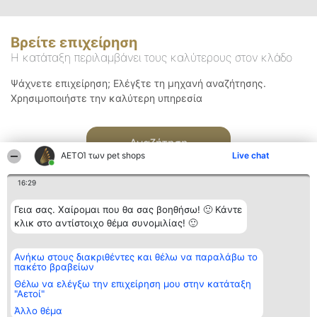
Βρείτε επιχείρηση
Η κατάταξη περιλαμβάνει τους καλύτερους στον κλάδο
Ψάχνετε επιχείρηση; Ελέγξτε τη μηχανή αναζήτησης.
Χρησιμοποιήστε την καλύτερη υπηρεσία
Αναζήτηση
ΑΕΤΟΊ των pet shops
Live chat
16:29
Γεια σας. Χαίρομαι που θα σας βοηθήσω! 🙂 Κάντε
κλικ στο αντίστοιχο θέμα συνομιλίας! 🙂
Διοργανωτής της
Κατάταξη
Επικοινωνία
Ανήκω στους διακριθέντες και θέλω να παραλάβω το
κατάταξης
Διακριθέντες
Επικοινωνία
πακέτο βραβείων
BEAUTIFUL COMPANY
Λίστα όλων
Μονοπρόσωπη ΙΚΕ
των
Θέλω να ελέγξω την επιχείρηση μου στην κατάταξη
ΤΗΛ. ΕΠΙΚΟΙΝΩΝΙΑΣ:
διακριθέντων
"Αετοί"
2104128019
Μεθοδολογία
Άλλο θέμα
email:
Όροι &