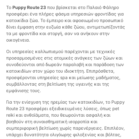
Το
Puppy Route 23
που βρίσκεται στο Παλαιό Φάληρο
προσφέρει ένα πλήρες φάσμα υπηρεσιών φροντίδας για
κατοικίδια ζώα. Το έμπειρο και αφοσιωμένο προσωπικό
δίνει έμφαση στην ευζωία κάθε ζώου, αντιμετωπίζοντάς
τα με φροντίδα και στοργή, σαν να ανήκουν στην
οικογένεια.
Οι υπηρεσίες καλλωπισμού παρέχονται με τεχνικές
προσαρμοσμένες στις ατομικές ανάγκες των ζώων και
συνοδεύονται από δωρεάν παραλαβή και παράδοση των
κατοικιδίων στον χώρο του ιδιοκτήτη. Επιπρόσθετα,
προσφέρονται υπηρεσίες spa και μείωσης μαδήματος,
συμβάλλοντας στη βελτίωση της υγιεινής και της
εμφάνισης τους.
Για την ενίσχυση της ηρεμίας των κατοικιδίων, το Puppy
Route 23 προσφέρει εξειδικευμένες λύσεις, όπως pet
reiki και ανθοϊάματα, που θεωρούνται ασφαλή και
βοηθούν στη συναισθηματική ισορροπία και
συμπεριφορική βελτίωση χωρίς παρενέργειες. Επιπλέον,
υπάρχει δυνατότητα ολιγόωρης φιλοξενίας και βόλτας,