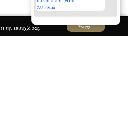
στην κατάταξη "Αετοί"
Άλλο θέμα
Έλεγχος
τε την επιτυχία σας.
ts & Friends - Νέα Σμύρνη
νη, που βρίσκεται στην οδό Ελευθερίου
α την παροχή εξειδικευμένων υπηρεσιών και
και πάνω από είκοσι χρόνια, με έμφαση στην
α ζώα.
 μεγάλη συλλογή τροφών από γνωστές μάρκες,
 σκύλους, γάτες, πουλιά, ψάρια και μικρά
ριστικό του καταστήματος αποτελεί το