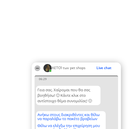
ΑΕΤΟΊ των pet shops
Live chat
06:29
Γεια σας. Χαίρομαι που θα σας
βοηθήσω! 🙂 Κάντε κλικ στο
αντίστοιχο θέμα συνομιλίας! 🙂
Ανήκω στους διακριθέντες και θέλω
να παραλάβω το πακέτο βραβείων
Θέλω να ελέγξω την επιχείρηση μου