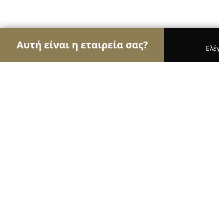
Αυτή είναι η εταιρεία σας?
Ελέ
Αετοί των pet shops
Καταστήματα Κατοικιδίων,
Pets & Friends - Νέα Σμύρνη
9.4
(590)
Νέα Σμύρνη, Ελευθερίου Βενιζέλου 109