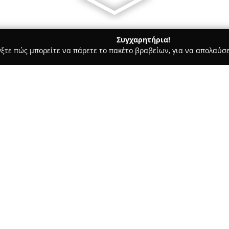
Συγχαρητήρια!
γξτε πώς μπορείτε να πάρετε το πακέτο βραβείων, για να απολαύσε
 Καλλωπισμός Σκύλων, Αξεσουάρ Κατοικιδίων - Νέα Σμύρνη
Pe
Σχετικά με την εταιρεία:
Το
Pets & Friends
στη Νέα Σμύρ
Βενιζέλου 109, διακρίνεται γι
προϊόντων για κατοικίδια εδώ 
αγάπη και τον σεβασμό προς τ
Δείτε περισσότερα >>
Στο κατάστημα διατίθεται μια
καθώς και πλήθος αξεσουάρ για
κατοικίδια. Ιδιαίτερο χαρακτη