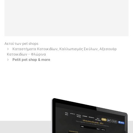
Αετοί των pet shops
Καταστήματα Κατοικιδίων, Καλλωπισμός Σκύλων, Αξεσουάρ
Κατοικιδίων - Φλώρινα
Petit pet shop & more