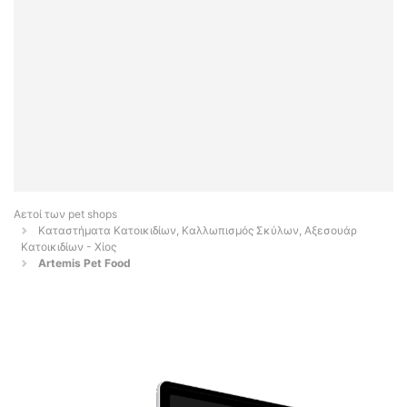
Αετοί των pet shops
Καταστήματα Κατοικιδίων, Καλλωπισμός Σκύλων, Αξεσουάρ
Κατοικιδίων - Χίος
Artemis Pet Food