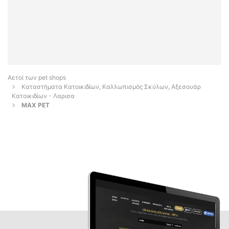
Αετοί των pet shops
Καταστήματα Κατοικιδίων, Καλλωπισμός Σκύλων, Αξεσουάρ
Κατοικιδίων - Λαρισα
MAX PET