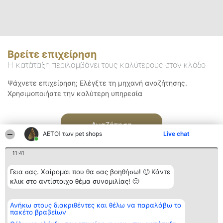
Βρείτε επιχείρηση
Η κατάταξη περιλαμβάνει τους καλύτερους στον κλάδο
Ψάχνετε επιχείρηση; Ελέγξτε τη μηχανή αναζήτησης.
Χρησιμοποιήστε την καλύτερη υπηρεσία
Αναζήτηση
ΑΕΤΟΊ των pet shops
Live chat
11:41
Γεια σας. Χαίρομαι που θα σας βοηθήσω! 🙂 Κάντε
κλικ στο αντίστοιχο θέμα συνομιλίας! 🙂
Διοργανωτής της
Κατάταξη
Επικοινωνία
Ανήκω στους διακριθέντες και θέλω να παραλάβω το
κατάταξης
Διακριθέντες
Επικοινωνία
πακέτο βραβείων
BEAUTIFUL COMPANY
Λίστα όλων
Μονοπρόσωπη ΙΚΕ
των