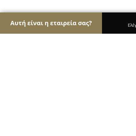
Αυτή είναι η εταιρεία σας?
Ελέ
Αετοί των pet shops
Καταστήματα Κατοικιδίων,
Πελλετ - Βιοκαύσιμα - Ζωοτροφές, Αποστολ
Πελλετ - Βιοκαύσιμα - Ζωοτροφές,
Απόστολος
9.4
(63)