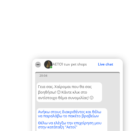
ΑΕΤΟΊ των pet shops
Live chat
20:04
Γεια σας. Χαίρομαι που θα σας
βοηθήσω! 🙂 Κάντε κλικ στο
αντίστοιχο θέμα συνομιλίας! 🙂
Ανήκω στους διακριθέντες και θέλω
να παραλάβω το πακέτο βραβείων
Θέλω να ελέγξω την επιχείρηση μου
στην κατάταξη "Αετοί"