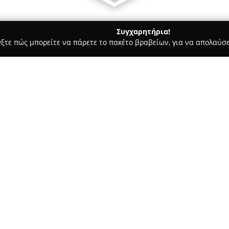
Συγχαρητήρια!
γξτε πώς μπορείτε να πάρετε το πακέτο βραβείων, για να απολαύσε
 Καλλωπισμός Σκύλων, Αξεσουάρ Κατοικιδίων - Ν. Αλικαρνασσοσ
άκης Απόστολος
 Αποστολάκης
Σχετικά με την εταιρεία:
Η επιχείρηση
Αποστολάκης Α
Ηρακλείου και καλύπτει ένα ε
διαφορετικές απαιτήσεις της 
διαθέτει βιοκαύσιμα όπως τα ξ
περιβαλλοντικά υπεύθυνη λύση
Δείτε περισσότερα >>
επαγγελματικών ή βιομηχανικώ
αποδοτικότητα και το χαμηλό κ