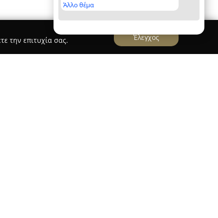
Άλλο θέμα
Έλεγχος
τε την επιτυχία σας.
πόστολος
εδρεύει στη Βιομηχανική Περιοχή
υρύ φάσμα προϊόντων, ανταποκρινόμενη σε
αγοράς. Με έμφαση στην υψηλή ποιότητα,
ύλινα πέλλετ, τα οποία αποτελούν μια σύγχρονη,
 για τη θέρμανση τόσο οικιακών όσο και
ν χώρων. Τα ξύλινα πέλλετ διακρίνονται για την
όστος, χάρη στην ειδική τους σύσταση και στις