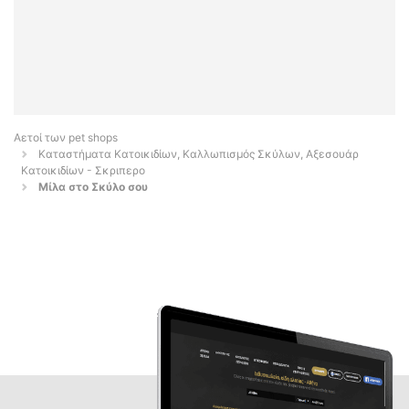
Αετοί των pet shops
Καταστήματα Κατοικιδίων, Καλλωπισμός Σκύλων, Αξεσουάρ
Κατοικιδίων - Σκριπερο
Μίλα στο Σκύλο σου