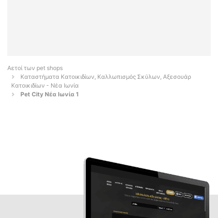
Αετοί των pet shops
Καταστήματα Κατοικιδίων, Καλλωπισμός Σκύλων, Αξεσουάρ
Κατοικιδίων - Νέα Ιωνία
Pet City Νέα Ιωνία 1