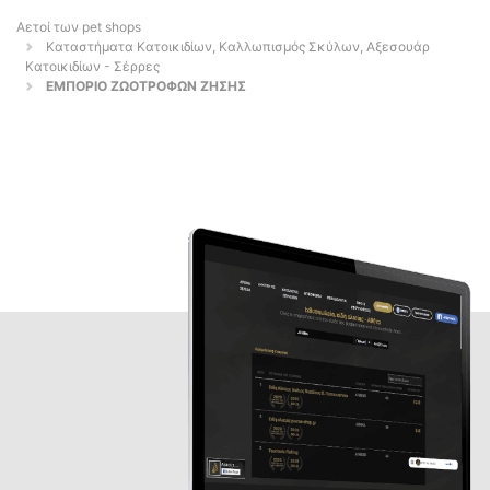
Αετοί των pet shops
Καταστήματα Κατοικιδίων, Καλλωπισμός Σκύλων, Αξεσουάρ
Κατοικιδίων - Σέρρες
ΕΜΠΟΡΙΟ ΖΩΟΤΡΟΦΩΝ ΖΗΣΗΣ