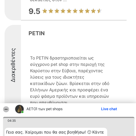
9.5
PETIN
Διακριθέντες
Το PETIN δραστηριοποιείται ως
σύγχρονο pet shop στην περιοχή της
Καρύστου στην Εύβοια, παρέχοντας
λύσεις για τους ιδιοκτήτες
κατοικίδιων ζώων. Βρίσκεται στην οδό
Ελλήνων Αμερικής και προσφέρει ένα
ευρύ φάσμα προϊόντων και υπηρεσιών
που απευθύνονται ...
ΑΕΤΟΊ των pet shops
Live chat
8.7
04:35
Γεια σας. Χαίρομαι που θα σας βοηθήσω! 🙂 Κάντε
Διοργανωτής της
Κατάταξη
Επικοινωνία