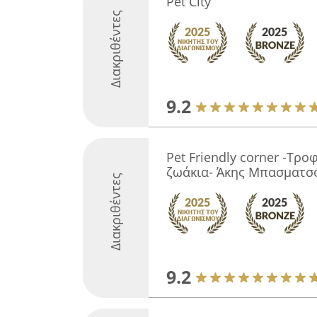
Pet City
Διακριθέντες
9.2
Pet Friendly corner -Τρο
ζωάκια- Άκης Μπασματσ
Διακριθέντες
9.2