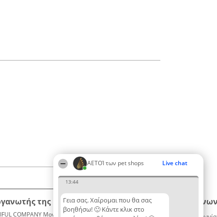
ΑΕΤΟΊ των pet shops
Live chat
13:44
Γεια σας. Χαίρομαι που θα σας
ργανωτής της κατάταξης
Κατάταξη
Επικοινων
βοηθήσω! 🙂 Κάντε κλικ στο
IFUL COMPANY Μονοπρόσωπη ΙΚΕ
Διακριθέντες
Επικοινωνία