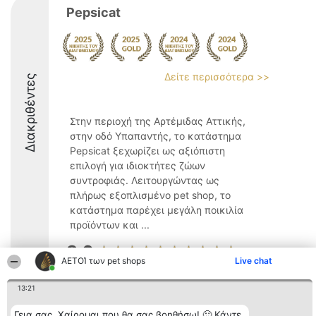
Pepsicat
Δείτε περισσότερα >>
Διακριθέντες
Στην περιοχή της Αρτέμιδας Αττικής,
στην οδό Υπαπαντής, το κατάστημα
Pepsicat ξεχωρίζει ως αξιόπιστη
επιλογή για ιδιοκτήτες ζώων
συντροφιάς. Λειτουργώντας ως
πλήρως εξοπλισμένο pet shop, το
κατάστημα παρέχει μεγάλη ποικιλία
προϊόντων και ...
9.6
ΑΕΤΟΊ των pet shops
Live chat
13:21
Διοργανωτής της
Κατάταξη
Επικοινωνία
κατάταξης
Διακριθέντες
Επικοινωνία
Γεια σας. Χαίρομαι που θα σας βοηθήσω! 🙂 Κάντε