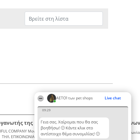
ΑΕΤΟΊ των pet shops
Live chat
09:29
Γεια σας. Χαίρομαι που θα σας
ργανωτής της κατάταξης
Κατάταξη
Επικοινων
βοηθήσω! 🙂 Κάντε κλικ στο
IFUL COMPANY Μονοπρόσωπη ΙΚΕ
Διακριθέντες
Επικοινωνία
αντίστοιχο θέμα συνομιλίας! 🙂
ΤΗΛ. ΕΠΙΚΟΙΝΩΝΙΑΣ: 2104128019
Λίστα