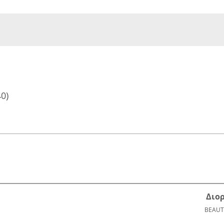
40)
Διο
BEAUT