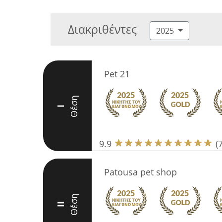
Διακριθέντες
2025
Pet 21
Θέση
I
9.9
(
Patousa pet shop
Θέση
II