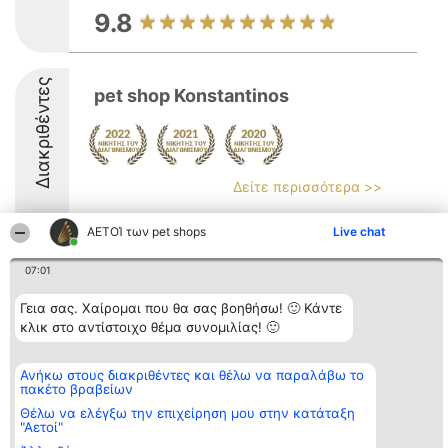
9.8
Διακριθέντες
pet shop Konstantinos
Δείτε περισσότερα >>
ΑΕΤΟΊ των pet shops
Live chat
07:01
Διοργανωτής της
Κατάταξη
Επικοινωνία
Γεια σας. Χαίρομαι που θα σας βοηθήσω! 🙂 Κάντε
κατάταξης
Διακριθέντες
Επικοινωνία
BEAUTIFUL COMPANY
κλικ στο αντίστοιχο θέμα συνομιλίας! 🙂
Λίστα όλων
Μονοπρόσωπη ΙΚΕ
των
ΤΗΛ. ΕΠΙΚΟΙΝΩΝΙΑΣ:
διακριθέντων
2104128019
Μεθοδολογία
Ανήκω στους διακριθέντες και θέλω να παραλάβω το
email:
Όροι &
πακέτο βραβείων
aetoi@beautifulcompany.co
προϋποθέσεις
Θέλω να ελέγξω την επιχείρηση μου στην κατάταξη
ΠΟΛΙΤΙΚΗ
"Αετοί"
ΑΠΟΡΡΗΤΟΥ