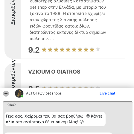
Διακριθέντες
κυριότερες αλυσίδες καταστημάτων
pet shop στην Ελλάδα, με ιστορία που
ξεκινά το 1988. Η εταιρεία ξεχωρίζει
στον χώρο της λιανικής πώλησης
ειδών φροντίδας κατοικιδίων,
διατηρώντας εκτενές δίκτυο σημείων
πώλησης. ...
9.2
Διακριθέντες
VZIOUM O GIATROS
8.5
ΑΕΤΟΊ των pet shops
Live chat
06:49
Γεια σας. Χαίρομαι που θα σας βοηθήσω! 🙂 Κάντε
Διοργανωτής της
Κατάταξη
Επικοινωνία
κλικ στο αντίστοιχο θέμα συνομιλίας! 🙂
κατάταξης
Διακριθέντες
Επικοινωνία
BEAUTIFUL COMPANY
Λίστα όλων
Μονοπρόσωπη ΙΚΕ
των