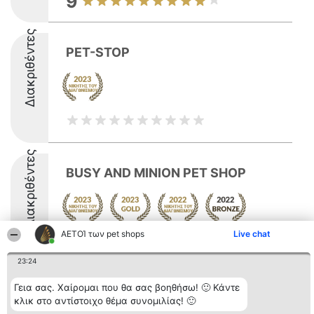
9
Διακριθέντες
PET-STOP
Διακριθέντες
BUSY AND MINION PET SHOP
ΑΕΤΟΊ των pet shops
Live chat
23:24
Γεια σας. Χαίρομαι που θα σας βοηθήσω! 🙂 Κάντε
Διοργανωτής της
Κατάταξη
Επικοινωνία
κλικ στο αντίστοιχο θέμα συνομιλίας! 🙂
κατάταξης
Διακριθέντες
Επικοινωνία
BEAUTIFUL COMPANY
Λίστα όλων